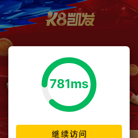
781ms